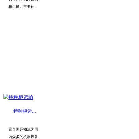
箱运输。主要运输
方向为中俄双向、
中国-越南、中国-
中亚五国等国家。
我司拥有的操作团
队，为您制定运输
方案,提供优质的的
服务。
特种柜运输
景泰国际物流为国
内众多的机器设备