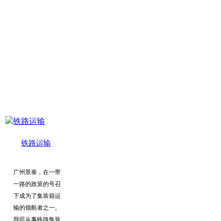
B2B/B2C双清包税
门到门服务
铁路运输
广州景泰，在一带
一路的政策的号召
下成为了集装箱运
输的领航者之一。
我司从事铁路集装