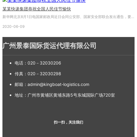
某某快递集团恭祝全国人民佳节愉快
新华网北京8月1日电国家邮政局近日会同公安部、国家安全部联合发出通告，要求切实维护南京青奥会期间的寄递物品安全，严格落实收寄验视制度。《通告》要求邮政企业、快递企业严格执行关于禁止、限制寄递物品的规定，严格落实收寄验视制度。
2020-06-09
广州景泰国际货运代理有限公司
电话：
020－32030206
传真：
020－32030298
邮箱：
admin@kingboat-logistics.com
地址：
广州市黄埔区黄埔东路5号东城国际广场720室
扫一扫，关注我们