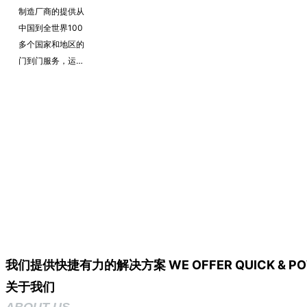
制造厂商的提供从
中国到全世界100
多个国家和地区的
门到门服务，运输
方式涵盖陆运、空
运、集装箱船、散
杂船、滚装船等，
承接的产品涵盖工
程机械、特种车
辆、水利风电、基
建工程等。凭借过
硬的专业性服务。
我们提供快捷有力的解决方案​ WE OFFER QUICK & POWERF
关于我们