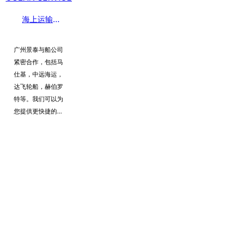
海上运输 • OCEAN SERVICE
广州景泰与船公司
紧密合作，包括马
仕基，中远海运，
达飞轮船，赫伯罗
特等。我们可以为
您提供更快捷的信
息、更准确的船
期、更充足的舱
位、更合理的运
价，使您得到各口
岸最优质的服务。
在加上我们在世界
各地有上百个代理
公司，网络遍布全
球，在海运领域，